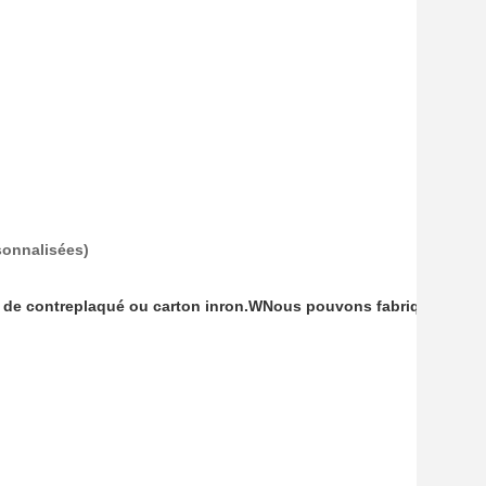
sonnalisées)
.
n de contreplaqué ou carton inron.
W
Nous pouvons fabriquer les e