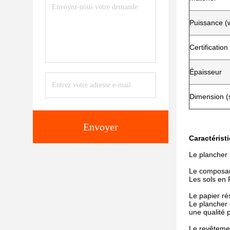
Puissance (
Certification
Épaisseur
Dimension (
Envoyer
Caractérist
Le plancher 
Le composant
Les sols en 
Le papier rés
Le plancher 
une qualité p
Le revêtemen