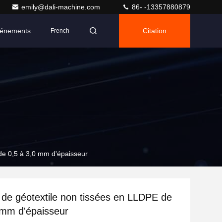
emily@dali-machine.com
86- -13357880879
énements
Citation
French
de 0,5 à 3,0 mm d'épaisseur
de géotextile non tissées en LLDPE de
 mm d'épaisseur