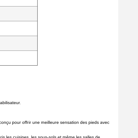
bilisateur.
onçu pour offrir une meilleure sensation des pieds avec
is les cuisines, les sous-sols et même les salles de