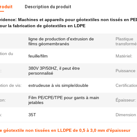
produit
Description du produit
évidence:
Machines et appareils pour géotextiles non tissés en P
ur la fabrication de géotextiles en LDPE
ligne de production d'extrusion de
Plastique
films géomembranés
transformé
tion du
feuille/film
Matériel:
380V 3P/50HZ, il peut être
:
Puissance 
personnalisé
ion de vis:
extrudeuse à vis simple/double
Certificatio
Film PE/CPE/TPE pour gants à main
ion:
Épaisseur:
jetables
s:
35T
Dimension 
 géotextile non tissées en LLDPE de 0,5 à 3,0 mm d'épaisseur