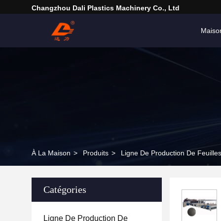
Changzhou Dali Plastics Machinery Co., Ltd
Maiso
À La Maison
>
Produits
>
Ligne De Production De Feuil
Catégories
Ligne De Production De