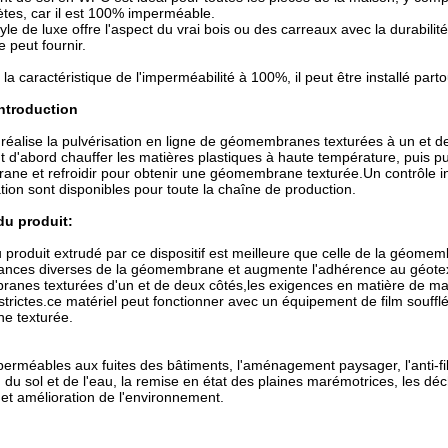
tes, car il est 100% imperméable.
nyle de luxe offre l'aspect du vrai bois ou des carreaux avec la durabili
e peut fournir.
 la caractéristique de l'imperméabilité à 100%, il peut être installé pa
ntroduction
f réalise la pulvérisation en ligne de géomembranes texturées à un et
ut d'abord chauffer les matières plastiques à haute température, puis pu
ne et refroidir pour obtenir une géomembrane texturée.Un contrôle in
tion sont disponibles pour toute la chaîne de production.
du produit:
u produit extrudé par ce dispositif est meilleure que celle de la géomem
nces diverses de la géomembrane et augmente l'adhérence au géotextile
anes texturées d'un et de deux côtés,les exigences en matière de m
strictes.ce matériel peut fonctionner avec un équipement de film souf
e texturée.
imperméables aux fuites des bâtiments, l'aménagement paysager, l'anti-fil
 du sol et de l'eau, la remise en état des plaines marémotrices, les dé
et amélioration de l'environnement.