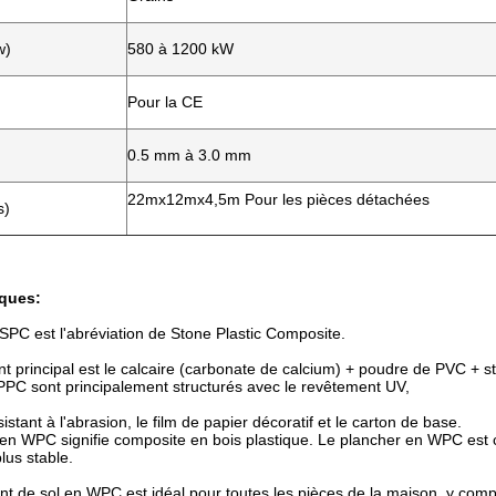
w)
580 à 1200 kW
Pour la CE
0.5 mm à 3.0 mm
22mx12mx4,5m Pour les pièces détachées
s)
iques:
SPC est l'abréviation de Stone Plastic Composite.
 principal est le calcaire (carbonate de calcium) + poudre de PVC + sta
PPC sont principalement structurés avec le revêtement UV,
istant à l'abrasion, le film de papier décoratif et le carton de base.
en WPC signifie composite en bois plastique. Le plancher en WPC est c
lus stable.
t de sol en WPC est idéal pour toutes les pièces de la maison, y compr