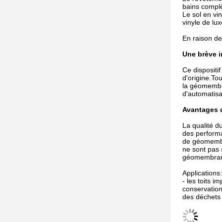
bains complè
Le sol en vi
vinyle de lux
En raison de
Une brève i
Ce dispositi
d'origine.To
la géomembra
d'automatisa
Avantages 
La qualité d
des performa
de géomembr
ne sont pas 
géomembran
Applications:
- les toits 
conservation
des déchets 