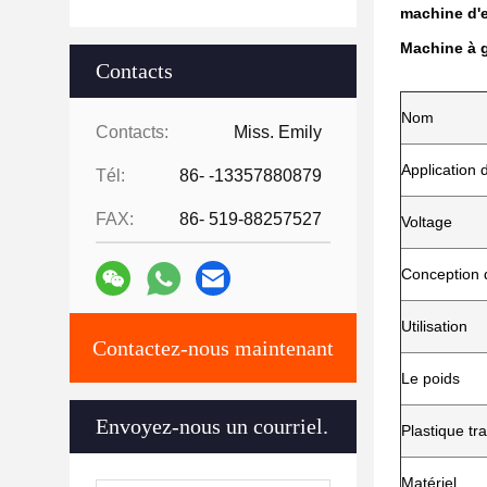
machine d'
Machine à 
Contacts
Nom
Contacts:
Miss. Emily
Application 
Tél:
86- -13357880879
FAX:
86- 519-88257527
Voltage
Conception 
Utilisation
Contactez-nous maintenant
Le poids
Envoyez-nous un courriel.
Plastique tr
Matériel