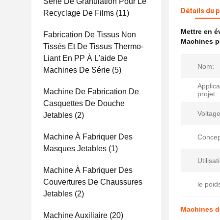
Série De Granulation Pour Le
Détails du 
Recyclage De Films
(11)
Mettre en 
Fabrication De Tissus Non
Machines po
Tissés Et De Tissus Thermo-
Liant En PP À L'aide De
Nom:
Machines De Série
(5)
Applica
Machine De Fabrication De
projet:
Casquettes De Douche
Voltage
Jetables
(2)
Machine À Fabriquer Des
Concept
Masques Jetables
(1)
Utilisat
Machine À Fabriquer Des
Couvertures De Chaussures
le poid
Jetables
(2)
Machines de
Machine Auxiliaire
(20)