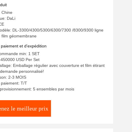
duit
: Chine
ue: DaLi
 CE
dèle: DL-3300/4300/5300/6300/7300 /8300/9300 ligne
de film géomembrane
 paiement et d'expédition
commande min: 1 SET
--450000 USD Per Set
llage: Emballage régulier avec couverture et film étirant
 demande personnalisé!
aison: 2-3 MOIS
 paiement: T/T
pprovisionnement: 5 ensembles par mois
nez le meilleur prix