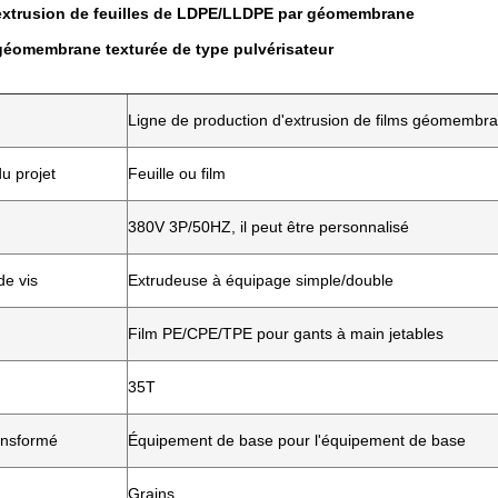
extrusion de feuilles de LDPE/LLDPE par géomembrane
géomembrane texturée de type pulvérisateur
Ligne de production d'extrusion de films géomembr
du projet
Feuille ou film
380V 3P/50HZ, il peut être personnalisé
de vis
Extrudeuse à équipage simple/double
Film PE/CPE/TPE pour gants à main jetables
35T
ansformé
Équipement de base pour l'équipement de base
Grains