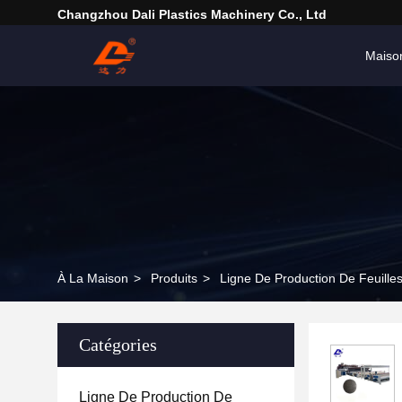
Changzhou Dali Plastics Machinery Co., Ltd
Maiso
À La Maison
>
Produits
>
Ligne De Production De Feuil
Catégories
Ligne De Production De