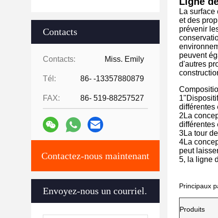
Ligne d
La surface
et des prop
prévenir le
Contacts
conservatio
environneme
peuvent éga
Contacts:
Miss. Emily
d'autres pr
constructio
Tél:
86- -13357880879
Compositio
FAX:
86- 519-88257527
1"Disposit
différentes
2La concept
différentes
3La tour de
4La concept
peut laiss
Contactez-nous maintenant
5, la ligne
Principaux p
Envoyez-nous un courriel.
Produits