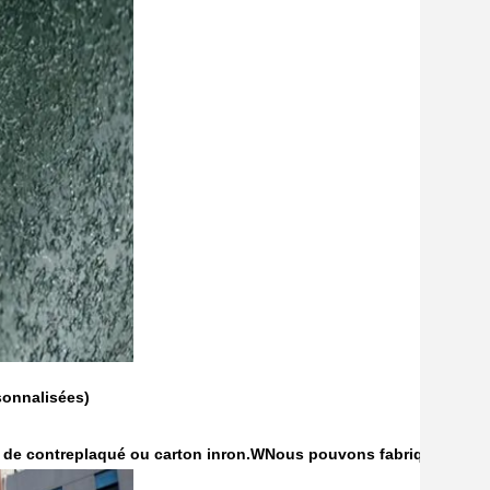
sonnalisées)
.
n de contreplaqué ou carton inron.
W
Nous pouvons fabriquer les e