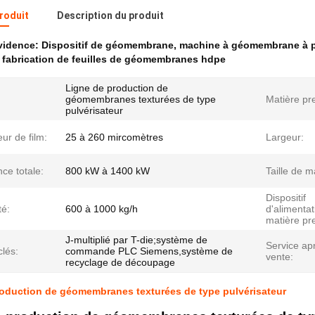
produit
Description du produit
évidence:
Dispositif de géomembrane
,
machine à géomembrane à p
 fabrication de feuilles de géomembranes hdpe
Ligne de production de
géomembranes texturées de type
Matière pr
pulvérisateur
ur de film:
25 à 260 mircomètres
Largeur:
ce totale:
800 kW à 1400 kW
Taille de m
Dispositif
té:
600 à 1000 kg/h
d'alimentat
matière pr
J-multiplié par T-die;système de
Service ap
clés:
commande PLC Siemens,système de
vente:
recyclage de découpage
oduction de géomembranes texturées de type pulvérisateur