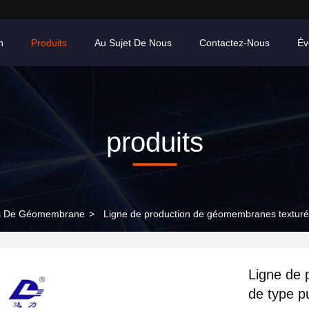
n
Produits
Au Sujet De Nous
Contactez-Nous
Év
produits
les De Géomembrane
>
Ligne de production de géomembranes texturée
Ligne de 
de type p