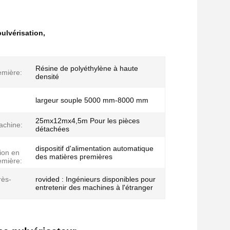
ulvérisation
,
Résine de polyéthylène à haute
emière:
densité
largeur souple 5000 mm-8000 mm
25mx12mx4,5m Pour les pièces
achine:
détachées
dispositif d'alimentation automatique
ion en
des matières premières
emière:
rès-
rovided : Ingénieurs disponibles pour
entretenir des machines à l'étranger