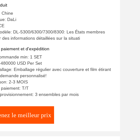
duit
: Chine
ue: DaLi
 CE
dèle: DL-5300/6300/7300/8300: Les États membres
r des informations détaillées sur la situati
 paiement et d'expédition
commande min: 1 SET
--480000 USD Per Set
llage: Emballage régulier avec couverture et film étirant
 demande personnalisé!
aison: 2-3 MOIS
 paiement: T/T
pprovisionnement: 3 ensembles par mois
nez le meilleur prix