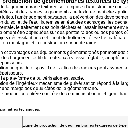
e production de géomembranes texturées de typ
 de la géomembrane texturée se compose d'une structure concav
riétés antidérapantes.la géomembrane texturée peut être appliq
s fuites, l'aménagement paysager, la prévention des déversement
n du sol et de l'eau, la remise en état des décharges, les déch
ntale, le traitement des trois déchets et l'assainissement enviro
lement être appliquées sur des pentes raides ou des pentes où 
ojets nécessitant un coefficient de frottement élevé.Le matériau p
n en montagne et la construction sur pente raide.
n et avantages des équipements géomembranés par méthode de
if de chargement actif de rouleaux à vitesse réglable, adapté
 épaisseurs.
ion unique du dispositif de traction des rampes peut assurer l
 épaisseurs.
 la plate-forme de pulvérisation est stable.
ion de l'ingénieux mécanisme de pulvérisation répond à la lar
er une marge des deux côtés de la géomembrane.
 de production entière contrôle de communication intelligent, hau
aramètres techniques:
Ligne de production de géomembranes texturées de type 