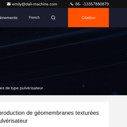
emily@dali-machine.com
86- -13357880879
énements
Citation
French
s de type pulvérisateur
production de géomembranes texturées
ulvérisateur