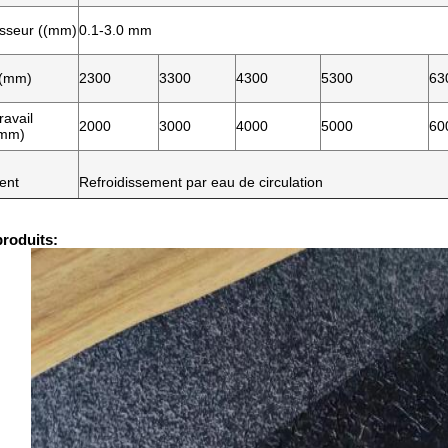
isseur ((mm)
0.1-3.0 mm
 ((mm)
2300
3300
4300
5300
63
ravail
2000
3000
4000
5000
60
(mm)
ent
Refroidissement par eau de circulation
produits: