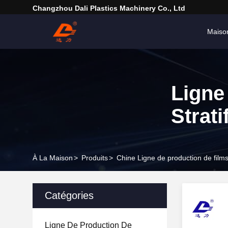
Changzhou Dali Plastics Machinery Co., Ltd
Maiso
Ligne
Strati
À La Maison
>
Produits
>
Chine Ligne de production de films 
Catégories
Ligne De Production De