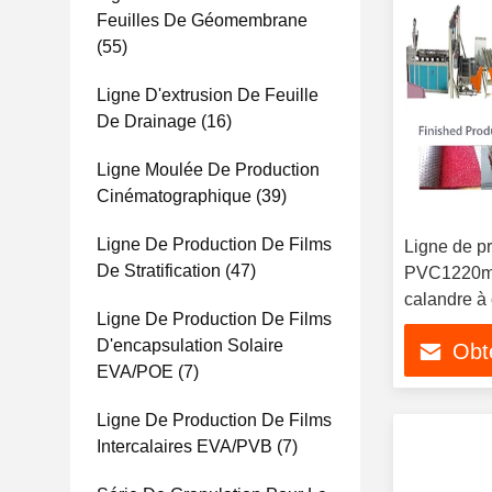
Feuilles De Géomembrane
(55)
Ligne D'extrusion De Feuille
De Drainage
(16)
Ligne Moulée De Production
Cinématographique
(39)
Ligne De Production De Films
Ligne de pr
De Stratification
(47)
PVC1220mm
calandre à 
Ligne De Production De Films
D'encapsulation Solaire
Obte
EVA/POE
(7)
Ligne De Production De Films
Intercalaires EVA/PVB
(7)