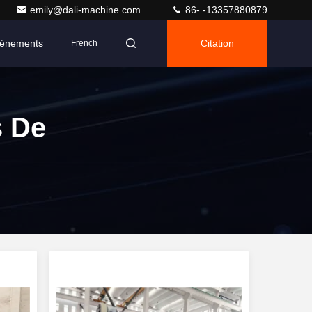
emily@dali-machine.com
86- -13357880879
énements
Citation
French
s De