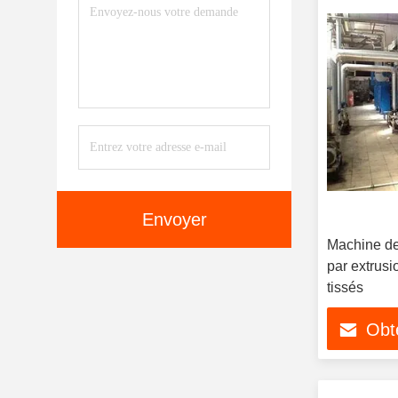
Envoyer
Machine de
par extrus
tissés
Obte