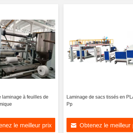
 laminage à feuilles de
Laminage de sacs tissés en P
rmique
Pp
nez le meilleur prix
Obtenez le meilleur 