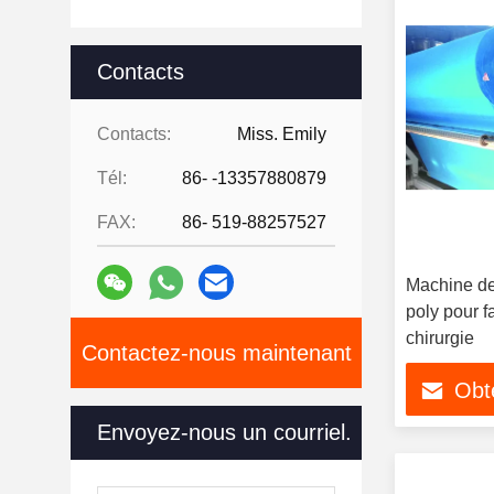
Contacts
Contacts:
Miss. Emily
Tél:
86- -13357880879
FAX:
86- 519-88257527
Machine de
poly pour f
chirurgie
Contactez-nous maintenant
Obte
Envoyez-nous un courriel.