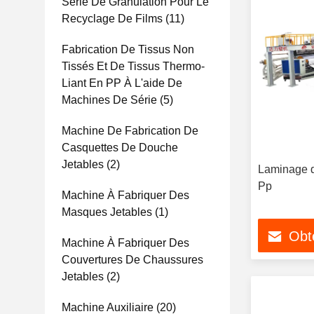
Série De Granulation Pour Le
Recyclage De Films
(11)
Fabrication De Tissus Non
Tissés Et De Tissus Thermo-
Liant En PP À L'aide De
Machines De Série
(5)
Machine De Fabrication De
Casquettes De Douche
Jetables
(2)
Laminage d
Pp
Machine À Fabriquer Des
Masques Jetables
(1)
Obte
Machine À Fabriquer Des
Couvertures De Chaussures
Jetables
(2)
Machine Auxiliaire
(20)