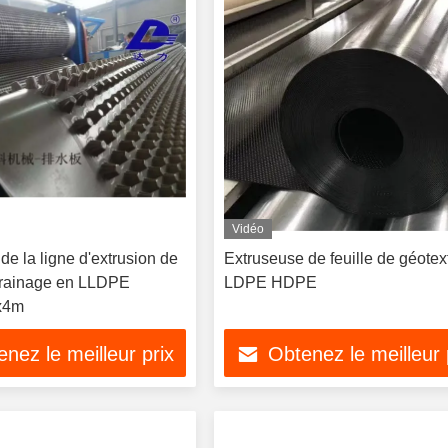
Vidéo
 de la ligne d'extrusion de
Extruseuse de feuille de géotext
 drainage en LLDPE
LDPE HDPE
x4m
nez le meilleur prix
Obtenez le meilleur 