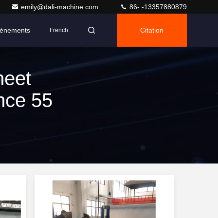
emily@dali-machine.com
86- -13357880879
énements
Citation
French
heet
nce 55