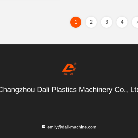
1
2
3
4
Changzhou Dali Plastics Machinery Co., Lt
emily@dali-machine.com