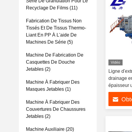
Série De Granulation Pour Le
Recyclage De Films
(11)
Fabrication De Tissus Non
Tissés Et De Tissus Thermo-
Liant En PP À L'aide De
Machines De Série
(5)
Machine De Fabrication De
Casquettes De Douche
Vidéo
Jetables
(2)
Ligne d'ext
drainage 
Machine À Fabriquer Des
épaisseur 
Masques Jetables
(1)
Obte
Machine À Fabriquer Des
Couvertures De Chaussures
Jetables
(2)
Machine Auxiliaire
(20)