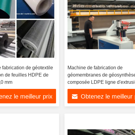
fabrication de géotextile
Machine de fabrication de
ion de feuilles HDPE de
géomembranes de géosynthès
3,0 mm
composée LDPE ligne d'extrus
feuille HDPE
nez le meilleur prix
Obtenez le meilleur 