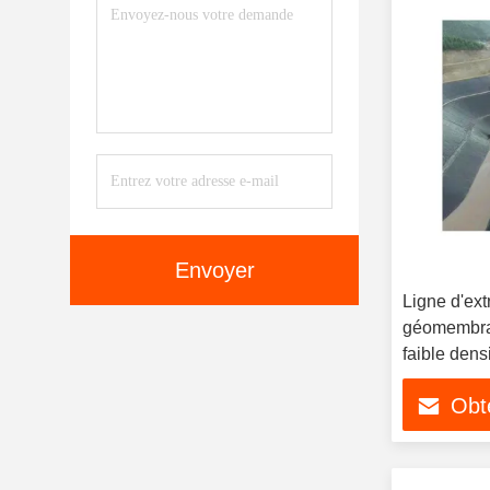
Envoyer
Ligne d'ext
géomembra
faible den
Obte