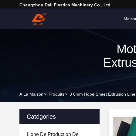
Changzhou Dali Plastics Machinery Co., Ltd
Maiso
Mot
Extru
À La Maison
>
Produits
>
3 0mm Hdpe Sheet Extrusion Lines
Catégories
Ligne De Production De