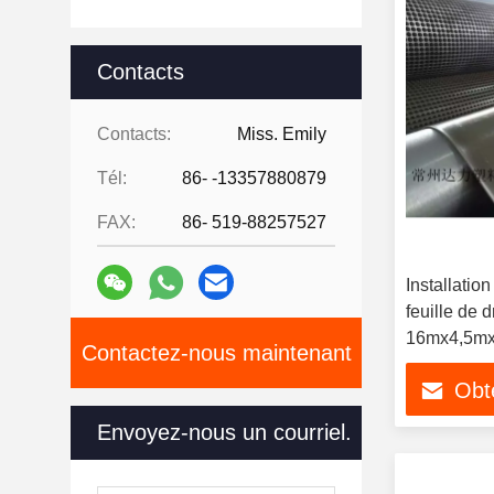
Contacts
Contacts:
Miss. Emily
Tél:
86- -13357880879
FAX:
86- 519-88257527
Installation
feuille de
16mx4,5m
Contactez-nous maintenant
Obte
Envoyez-nous un courriel.