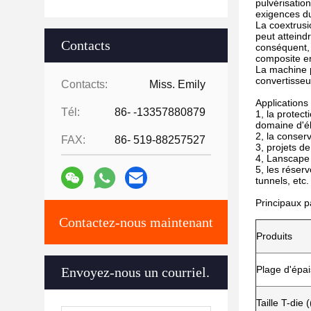
pulvérisation
exigences du
La coextrusi
peut atteind
Contacts
conséquent, 
composite en
La machine p
convertisseu
Contacts:
Miss. Emily
Application
Tél:
86- -13357880879
1, la protec
domaine d'él
2, la conser
FAX:
86- 519-88257527
3, projets d
4, Lanscape t
5, les réserv
tunnels, etc.
Principaux p
Contactez-nous maintenant
Produits
Plage d'épa
Envoyez-nous un courriel.
Taille T-die