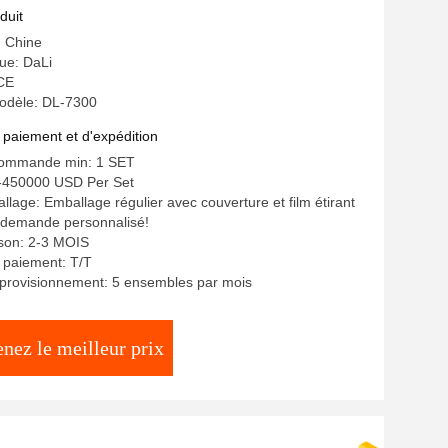
duit
: Chine
ue: DaLi
 CE
odèle: DL-7300
 paiement et d'expédition
commande min: 1 SET
--450000 USD Per Set
llage: Emballage régulier avec couverture et film étirant
 demande personnalisé!
aison: 2-3 MOIS
 paiement: T/T
pprovisionnement: 5 ensembles par mois
nez le meilleur prix