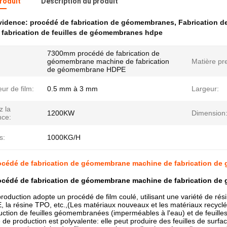
produit
Description du produit
évidence:
procédé de fabrication de géomembranes
,
Fabrication 
 fabrication de feuilles de géomembranes hdpe
7300mm procédé de fabrication de
géomembrane machine de fabrication
Matière pr
de géomembrane HDPE
ur de film:
0.5 mm à 3 mm
Largeur:
z la
1200KW
Dimension
nce:
s:
1000KG/H
cédé de fabrication de géomembrane machine de fabrication d
cédé de fabrication de géomembrane machine de fabrication d
production adopte un procédé de film coulé, utilisant une variété de ré
E, la résine TPO, etc.,(Les matériaux nouveaux et les matériaux recyc
uction de feuilles géomembranées (imperméables à l'eau) et de feuilles
de production est polyvalente: elle peut produire des feuilles de surface