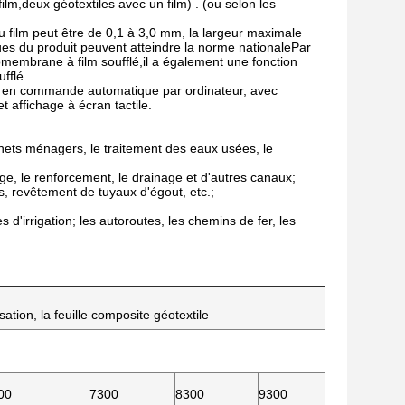
film,deux géotextiles avec un film) . (ou selon les
u film peut être de 0,1 à 3,0 mm, la largeur maximale
ques du produit peuvent atteindre la norme nationalePar
membrane à film soufflé,il a également une fonction
fflé.
çue en commande automatique par ordinateur, avec
 affichage à écran tactile.
chets ménagers, le traitement des eaux usées, le
ge, le renforcement, le drainage et d'autres canaux;
ns, revêtement de tuyaux d'égout, etc.;
 d'irrigation; les autoroutes, les chemins de fer, les
risation, la feuille composite géotextile
00
7300
8300
9300