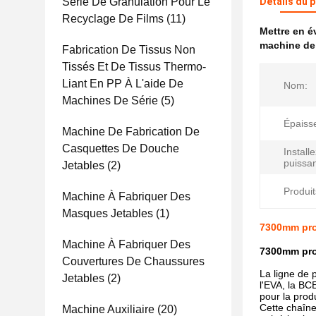
Série De Granulation Pour Le
Détails du 
Recyclage De Films
(11)
Mettre en 
machine de
Fabrication De Tissus Non
Tissés Et De Tissus Thermo-
Liant En PP À L'aide De
Nom:
Machines De Série
(5)
Épaisse
Machine De Fabrication De
Casquettes De Douche
Installe
puissa
Jetables
(2)
Produit
Machine À Fabriquer Des
Masques Jetables
(1)
7300mm pro
Machine À Fabriquer Des
7300mm pro
Couvertures De Chaussures
La ligne de 
Jetables
(2)
l'EVA, la BC
pour la prod
Cette chaîne 
Machine Auxiliaire
(20)