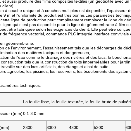
, et aussi produire des films composites textiles (un géotextile avec un 
 client).
on à couche unique et à couches multiples est disponible, l'épaisseur d
re 9 m et l'uniformité du produit est très bonne.Les paramètres techni
cette ligne de production peut complètement remplacer la ligne de géo
 ligne qui n'est pas disponible pour la ligne de géomembrane à film sou
eut être fabriquée selon les exigences du client. Elle peut être con
r de fréquence vectoriel, commande PLC intégrée,interface conviviale et
s en géomembrane:
tion de l'environnement, l'assainissement tels que les décharges de dé
imination des matières toxiques et dangereuses;
vation de l'eau comme le drainage des rivières et des lacs, le bouchona
e construction tels que la construction de toits imperméables pour jardi
ravaille sur des lacs artificiels, des étangs et ainsi de suite;
oirs agricoles, les piscines, les réservoirs, les écoulements des systèmes
aramètres techniques:
La feuille lisse, la feuille texturée, la feuille brute de pulvé
isseur ((mm)
0.1-3.0 mm
 ((mm)
2300
3300
4300
5300
63