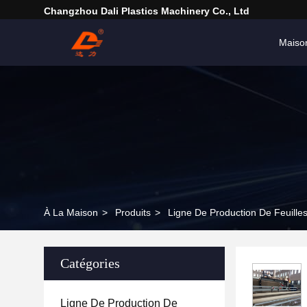
Changzhou Dali Plastics Machinery Co., Ltd
Maiso
À La Maison
>
Produits
>
Ligne De Production De Feuil
Catégories
Ligne De Production De