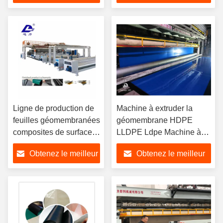
prix
prix
Ligne de production de
Machine à extruder la
feuilles géomembranées
géomembrane HDPE
composites de surface
LLDPE Ldpe Machine à
lisse/texturée/raide/textile
fabriquer des films
Obtenez le meilleur
Obtenez le meilleur
à pulvérisation sur
plastiques
mesure
prix
prix