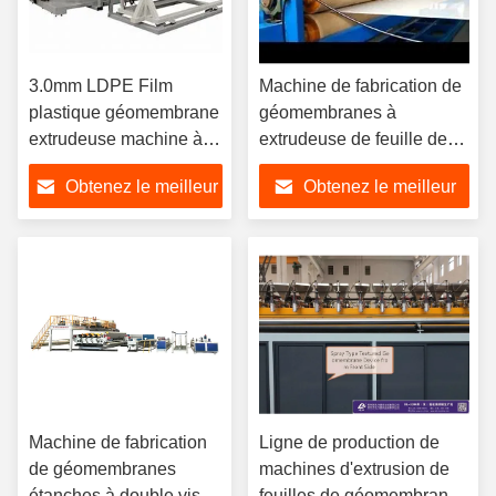
3.0mm LDPE Film
Machine de fabrication de
plastique géomembrane
géomembranes à
extrudeuse machine à
extrudeuse de feuille de
double face texturé
mousse en PE CPE
Obtenez le meilleur
Obtenez le meilleur
prix
prix
Machine de fabrication
Ligne de production de
de géomembranes
machines d'extrusion de
étanches à double vis
feuilles de géomembrane