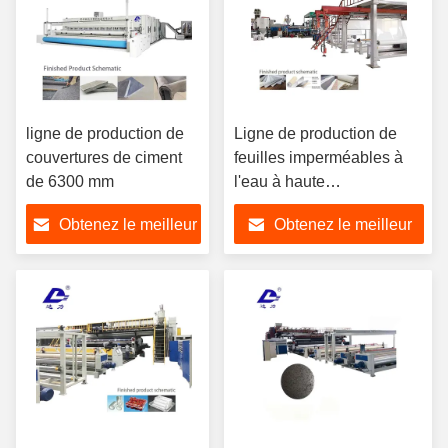
ligne de production de
Ligne de production de
couvertures de ciment
feuilles imperméables à
de 6300 mm
l'eau à haute
polymérisation (avec
Obtenez le meilleur
Obtenez le meilleur
autoadhésif/antiadhésif)
prix
prix