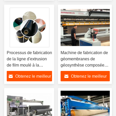
mesure
prix
prix
Processus de fabrication
Machine de fabrication de
de la ligne d'extrusion
géomembranes de
de film moulé à la
géosynthèse composée
géomembrane
LDPE ligne d'extrusion de
Obtenez le meilleur
Obtenez le meilleur
feuille HDPE
prix
prix