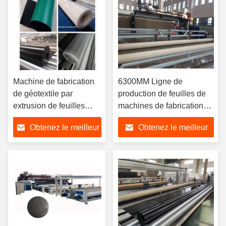
Machine de fabrication
6300MM Ligne de
de géotextile par
production de feuilles de
extrusion de feuilles
machines de fabrication
HDPE de 0,5 mm à 3,0
de géomembranes
Obtenez le meilleur
Obtenez le meilleur
mm
agricoles
prix
prix