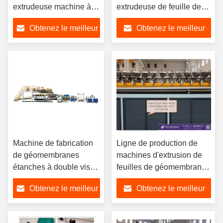
extrudeuse machine à
extrudeuse de feuille de
double face texturé
mousse en PE CPE
Obtenez le meilleur
Obtenez le meilleur
prix
prix
Machine de fabrication
Ligne de production de
de géomembranes
machines d'extrusion de
étanches à double vis
feuilles de géomembrane
extrudeuse
de 6300 mm
Obtenez le meilleur
Obtenez le meilleur
prix
prix