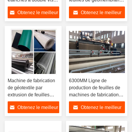
extrudeuse
de 6300 mm
Obtenez le meilleur
Obtenez le meilleur
prix
prix
Machine de fabrication
6300MM Ligne de
de géotextile par
production de feuilles de
extrusion de feuilles
machines de fabrication
HDPE de 0,5 mm à 3,0
de géomembranes
Obtenez le meilleur
Obtenez le meilleur
mm
agricoles
prix
prix