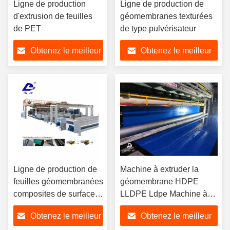
Ligne de production
Ligne de production de
d'extrusion de feuilles
géomembranes texturées
de PET
de type pulvérisateur
Obtenez le meilleur
Obtenez le meilleur
prix
prix
Ligne de production de
Machine à extruder la
feuilles géomembranées
géomembrane HDPE
composites de surface
LLDPE Ldpe Machine à
lisse/texturée/raide/textile
fabriquer des films
Obtenez le meilleur
Obtenez le meilleur
à pulvérisation sur
plastiques