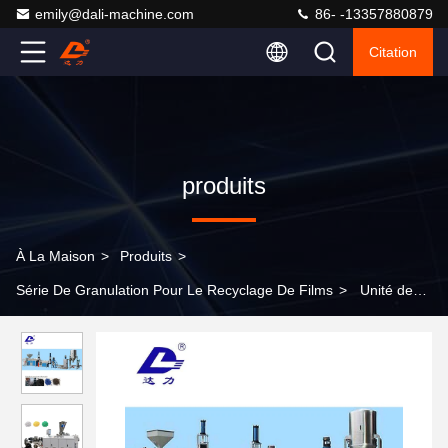
emily@dali-machine.com
86- -13357880879
Citation
produits
À La Maison
>
Produits
>
Série De Granulation Pour Le Recyclage De Films
>
Unité de
granulation pour le recyclage des films