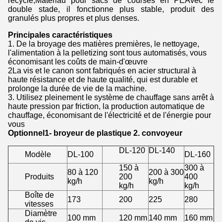
recyclé,Matériau pour sacs de courses en PEAvec le
double stade, il fonctionne plus stable, produit des
granulés plus propres et plus denses.
Principales caractéristiques
1. De la broyage des matières premières, le nettoyage,
l'alimentation à la pelletizing sont tous automatisés, vous
économisant les coûts de main-d'œuvre
2La vis et le canon sont fabriqués en acier structural à
haute résistance et de haute qualité, qui est durable et
prolonge la durée de vie de la machine.
3. Utilisez pleinement le système de chauffage sans arrêt à
haute pression par friction, la production automatique de
chauffage, économisant de l'électricité et de l'énergie pour
vous
Optionnel
1- broyeur de plastique 2. convoyeur
DL-120
DL-140
Modèle
DL-100
DL-160
150 à
300 à
80 à 120
200 à 300
Produits
200
400
kg/h
kg/h
kg/h
kg/h
Boîte de
173
200
225
280
vitesses
Diamètre
100 mm
120 mm
140 mm
160 mm