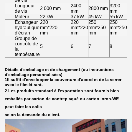
de vis
Longueur
2400
3200
2 000 mm
2800 mm
de vis
mm
mm
Moteur
22 kW
37 kW
45 kW
55 kW
Échangeur
220
220
250
250
hydraulique
mm*220
mm*220
mm*250
mm*250
d'écran
mm
mm
mm
mm
Groupe de
contrôle de
5
6
7
8
la
température
Détails d'emballage et de chargement (ou instructions
d'emballage personnalisées)
1Il suffit d'envelopper la couverture d'abord et de la serrer
avec le film étirant.
2.
Les produits standard à l'exportation sont fournis bien
emballés par carton de contreplaqué ou carton inron.
W
E
peut faire les colis
selon la demande du client.