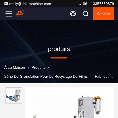
emily@dali-machine.com
86- -13357880879
Citation
produits
À La Maison
>
Produits
>
Série De Granulation Pour Le Recyclage De Films
>
Fabrication
de films 100 kg/h Machine de pelletisation par extrusion pour
animaux de compagnie