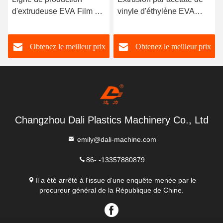
d'extrudeuse EVA Film de
vinyle d'éthylène EVA
coulée d'extrusion Film de
Extrusion par procédé de
plastique coulé 0,20 mm
film moulé 160 kg/h
Obtenez le meilleur prix
Obtenez le meilleur prix
Changzhou Dali Plastics Machinery Co., Ltd
emily@dali-machine.com
86- -13357880879
Il a été arrêté à l'issue d'une enquête menée par le
procureur général de la République de Chine.