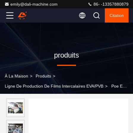
emily@dali-machine.com
86- -13357880879
Citation
produits
À La Maison
>
Produits
>
Ligne De Production De Films Intercalaires EVA/PVB
>
Poe EVA
Processus de coulée par extrusion Ligne d'extrusion de tôle
Couche d'étanchéité du module solaire