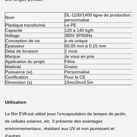
DL-1100/1400 ligne de production au
Nom
personnalisé
Plastique transformé
Le PE
Capacité
120 à 140 kg/h
Voltage
380V 3P/50Hz
Conception de vis
à vis unique
Épaisseur
00,05 mm à 0,15 mm
Délai de livraison
2 mois
Marque
Je vous en prie.
Application du projet
Films
Matériel
Grains
Puissance (w)
Personnalisé
Certification
Pour la CE
Dimension (s)
15mx3mx4,5m
Utilisation
:
Le film EVA est utilisé pour l'encapsulation de lampes de jardin,
de cellules solaires, etc. Il présente des avantages
environnementaux, résistant aux UV et non jaunissant,et
d'autres.