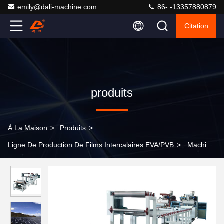
emily@dali-machine.com
86- -13357880879
Citation
produits
À La Maison
>
Produits
>
Ligne De Production De Films Intercalaires EVA/PVB
>
Machine
de fabrication de gants à base de film moulé à l'extrusion de
polymère EVA 140 kg/h