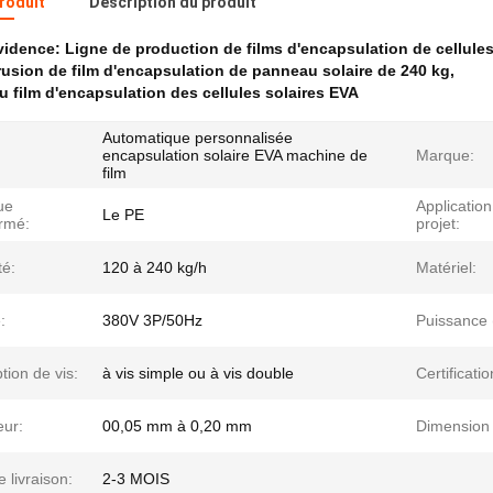
produit
Description du produit
évidence:
Ligne de production de films d'encapsulation de cellules
rusion de film d'encapsulation de panneau solaire de 240 kg
,
u film d'encapsulation des cellules solaires EVA
Automatique personnalisée
encapsulation solaire EVA machine de
Marque:
film
ue
Application
Le PE
ormé:
projet:
té:
120 à 240 kg/h
Matériel:
:
380V 3P/50Hz
Puissance 
ion de vis:
à vis simple ou à vis double
Certificatio
eur:
00,05 mm à 0,20 mm
Dimension 
e livraison:
2-3 MOIS