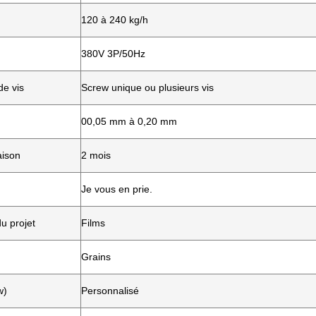
120 à 240 kg/h
380V 3P/50Hz
de vis
Screw unique ou plusieurs vis
00,05 mm à 0,20 mm
aison
2 mois
Je vous en prie.
du projet
Films
Grains
w)
Personnalisé