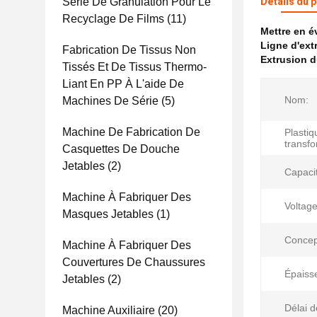
Série De Granulation Pour Le
Détails du 
Recyclage De Films
(11)
Mettre en 
Ligne d'ext
Fabrication De Tissus Non
Extrusion d
Tissés Et De Tissus Thermo-
Liant En PP À L'aide De
Nom:
Machines De Série
(5)
Machine De Fabrication De
Plastiq
transf
Casquettes De Douche
Jetables
(2)
Capaci
Machine À Fabriquer Des
Voltage
Masques Jetables
(1)
Concept
Machine À Fabriquer Des
Couvertures De Chaussures
Épaiss
Jetables
(2)
Délai d
Machine Auxiliaire
(20)