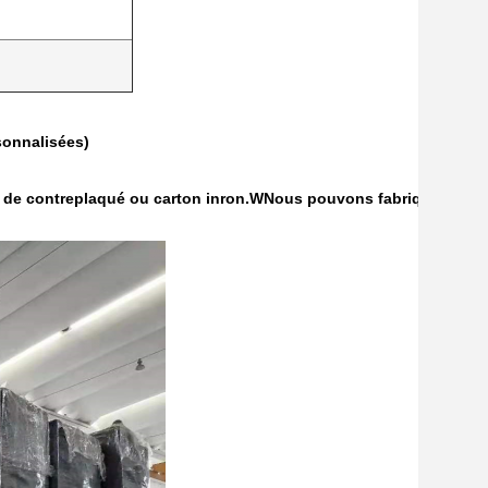
sonnalisées)
.
n de contreplaqué ou carton inron.
W
Nous pouvons fabriquer les e