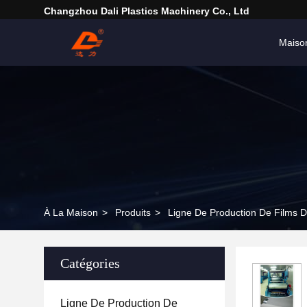
Changzhou Dali Plastics Machinery Co., Ltd
Maiso
À La Maison
>
Produits
>
Ligne De Production De Films D
Catégories
Ligne De Production De