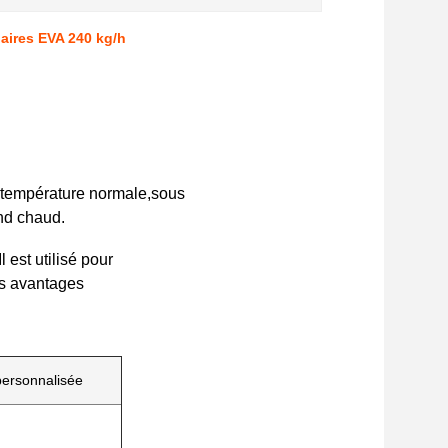
laires EVA 240 kg/h
 à température normale,sous
ond chaud.
Il est utilisé pour
es avantages
personnalisée