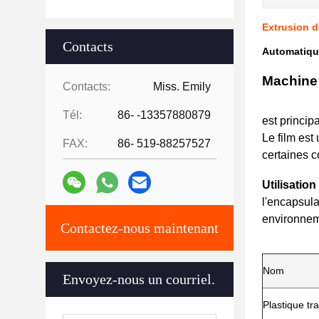
Extrusion d
Contacts
Automatique
Machine 
Contacts:
Miss. Emily
Tél:
86- -13357880879
est princip
Le film est
FAX:
86- 519-88257527
certaines c
Utilisation
l'encapsula
environneme
Contactez-nous maintenant
Nom
Envoyez-nous un courriel.
Plastique tr