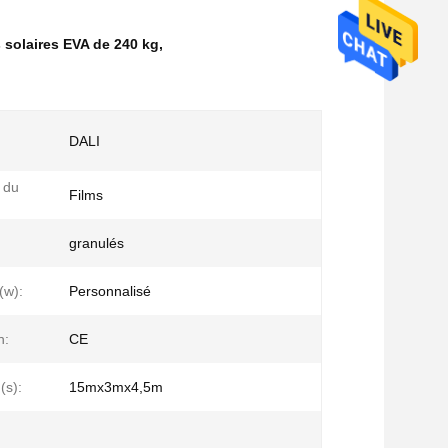
 solaires EVA de 240 kg
,
DALI
 du
Films
granulés
(w):
Personnalisé
n:
CE
(s):
15mx3mx4,5m