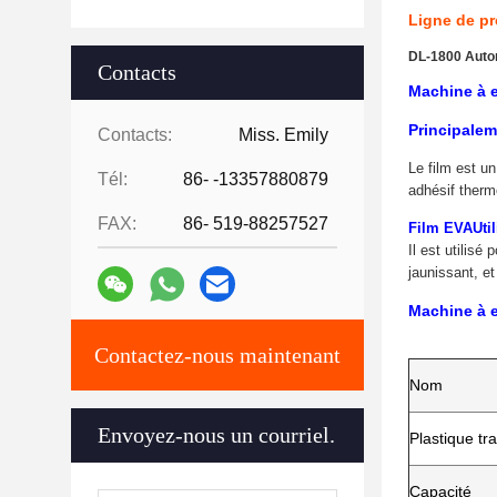
Ligne de pr
DL-1800 Autom
Contacts
Machine à e
Principalem
Contacts:
Miss. Emily
Le film est un
Tél:
86- -13357880879
adhésif therm
FAX:
86- 519-88257527
Film EVA
Uti
Il est utilisé
jaunissant, et
Machine à e
Contactez-nous maintenant
Nom
Envoyez-nous un courriel.
Plastique tr
Capacité