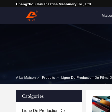
Changzhou Dali Plastics Machinery Co., Ltd
Maiso
À La Maison
>
Produits
>
Ligne De Production De Films D
Catégories
Ligne De Production De