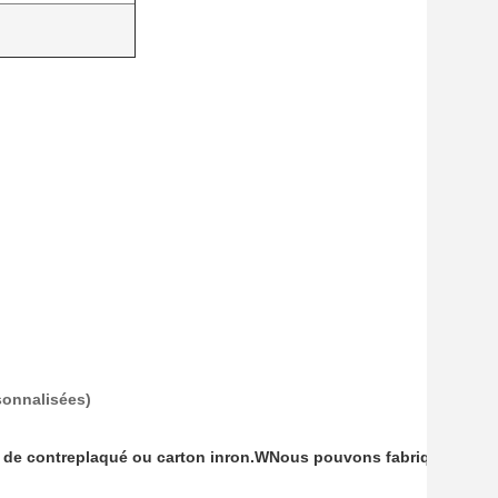
sonnalisées)
.
n de contreplaqué ou carton inron.
W
Nous pouvons fabriquer les e