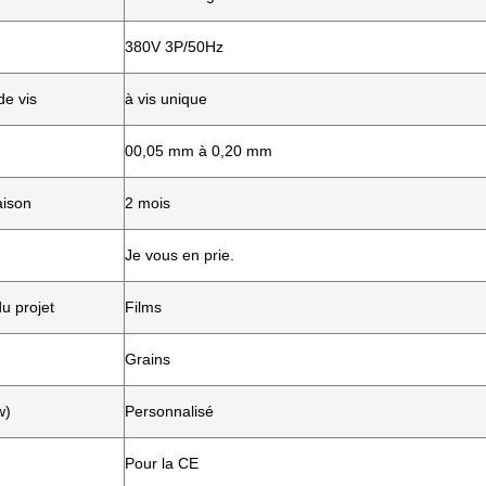
380V 3P/50Hz
de vis
à vis unique
00,05 mm à 0,20 mm
aison
2 mois
Je vous en prie.
du projet
Films
Grains
w)
Personnalisé
Pour la CE