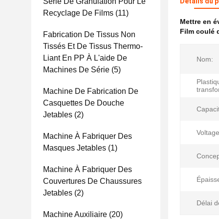
Série De Granulation Pour Le
Détails du 
Recyclage De Films
(11)
Mettre en 
Film coulé 
Fabrication De Tissus Non
Tissés Et De Tissus Thermo-
Liant En PP À L'aide De
Nom:
Machines De Série
(5)
Plastiq
transf
Machine De Fabrication De
Casquettes De Douche
Capaci
Jetables
(2)
Voltage
Machine À Fabriquer Des
Masques Jetables
(1)
Concept
Machine À Fabriquer Des
Épaiss
Couvertures De Chaussures
Jetables
(2)
Délai d
Machine Auxiliaire
(20)