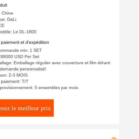
duit
: Chine
ue: DaLi
 CE
dèle: Le DL-1800
 paiement et d'expédition
commande min: 1 SET
-288000 USD Per Set
llage: Emballage régulier avec couverture et film étirant
 demande personnalisé!
aison: 2-3 MOIS
 paiement: T/T
pprovisionnement: 5 ensembles par mois
nez le meilleur prix