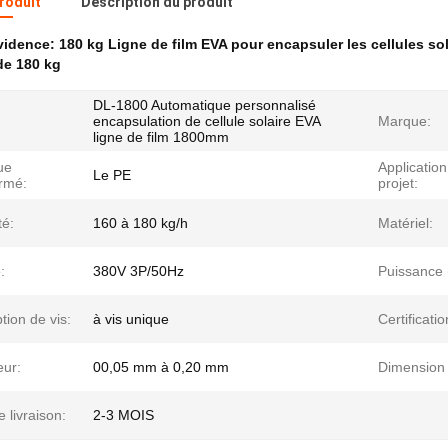
produit
Description du produit
évidence:
180 kg Ligne de film EVA pour encapsuler les cellules sol
de 180 kg
DL-1800 Automatique personnalisé
encapsulation de cellule solaire EVA
Marque:
ligne de film 1800mm
ue
Application
Le PE
ormé:
projet:
té:
160 à 180 kg/h
Matériel:
:
380V 3P/50Hz
Puissance 
ion de vis:
à vis unique
Certificatio
eur:
00,05 mm à 0,20 mm
Dimension 
e livraison:
2-3 MOIS