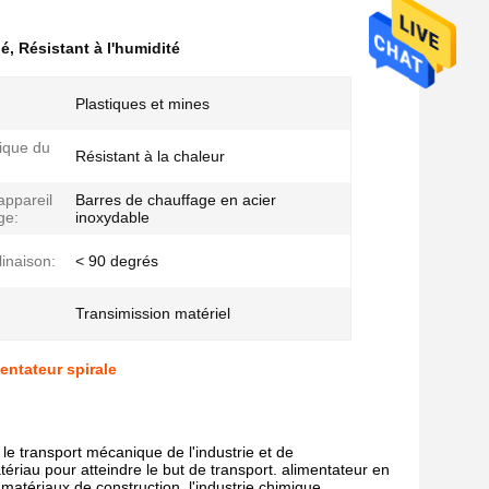
né
,
Résistant à l'humidité
Plastiques et mines
:
tique du
Résistant à la chaleur
appareil
Barres de chauffage en acier
ge:
inoxydable
linaison:
< 90 degrés
Transimission matériel
entateur spirale
r le transport mécanique de l'industrie et de
atériau pour atteindre le but de transport. alimentateur en
s matériaux de construction, l'industrie chimique,