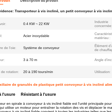
produit
Description du produit
évidence:
Transporteur à vis incliné
,
un petit convoyeur à vis incli
Industrie
oir:
0.4 KW ~ 22 KW
concernée
Caractéris
l:
Acier inoxydable
matériau::
Élément d'
re de l'oie:
Système de convoyeur
de chauffa
ur:
3 à 70 m
Angle d'inc
 de rotation:
20 à 190 tours/min
Utilisation:
iliaire de granulés de plastique petit convoyeur à vis incliné alim
à l'usure
Résistant à l'usure
eur en spirale à convoyeur à vis incliné fiable est l'unité principale pou
,qui utilise un moteur pour entraîner la rotation des vis et déplacer le m
voyeur à vis incliné fiable convient à toutes les industries telles que le