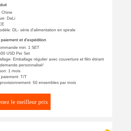
duit
: Chine
ue: DaLi
 CE
èle: DL- série d'alimentation en spirale
 paiement et d'expédition
commande min: 1 SET
3500 USD Per Set
llage: Emballage régulier avec couverture et film étirant
 demande personnalisé!
ison: 1 mois
 paiement: T/T
pprovisionnement: 50 ensembles par mois
nez le meilleur prix